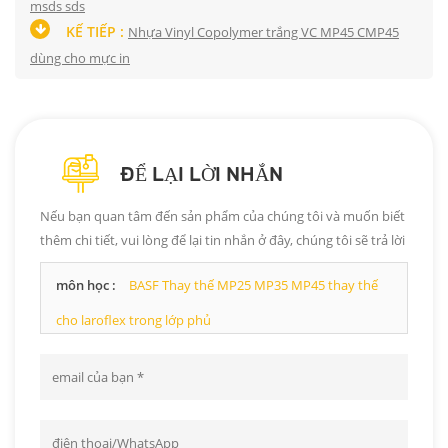
msds sds
KẾ TIẾP :
Nhựa Vinyl Copolymer trắng VC MP45 CMP45
dùng cho mực in
ĐỂ LẠI LỜI NHẮN
Nếu bạn quan tâm đến sản phẩm của chúng tôi và muốn biết
thêm chi tiết, vui lòng để lại tin nhắn ở đây, chúng tôi sẽ trả lời
bạn ngay khi có thể.
môn học :
BASF Thay thế MP25 MP35 MP45 thay thế
cho laroflex trong lớp phủ