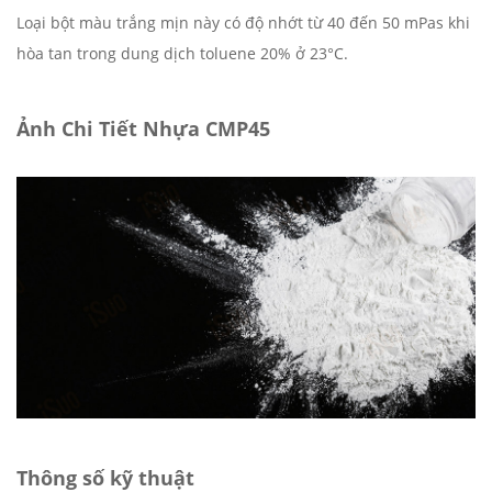
Loại bột màu trắng mịn này có độ nhớt từ 40 đến 50 mPas khi
hòa tan trong dung dịch toluene 20% ở 23°C.
Ảnh Chi Tiết Nhựa CMP45
Thông số kỹ thuật