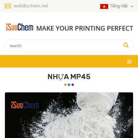
web@schem.net
Tiếng Việt
NHỰA MP45