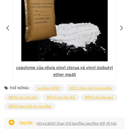
copolyme của nhựa vinyl clorua và vinyl isobutyl
ether mp45
THẺ NÓNG :
Laroflex MP45
MP25 thay thế cho laroflex
MP25 cho lớp phủ
MP35 cho lớp phủ
MP45 cho lớp phủ
MP35 thay thế cho laroflex
TRƯỚC :
Nhựa BASF thay thế laroflex laroflex MP 45 tds