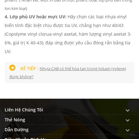
lon kim loại)
4.
Lớp phủ UV hoặc mực UV:
Hãy chọn các loại nhựa vinyl
biến tính đặc biệt chịu được tia UV, chẳng hạn như 40/43
(Copolyme vinyl clorua-vinyl axetat, hàm lượng vinyl axetat 3-
6%, giá trị K 40-43), đáp ứng được yêu cầu đóng rắn bằng tia
UV.
KẾ TIẾP :
Nhựa CAB có thể hòa tan trong toluen (xylene)
được không?
Liên Hệ Chúng Tôi
Thẻ Nóng
Dẫn Đường