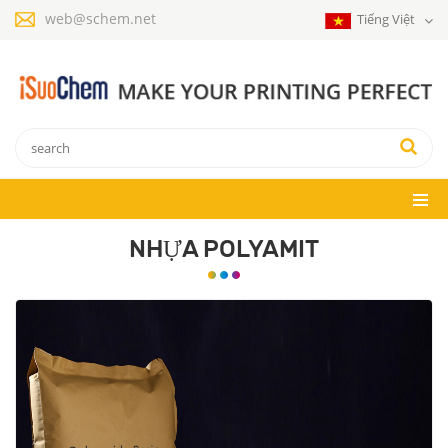
web@schem.net
Tiếng Việt
NHỰA POLYAMIT