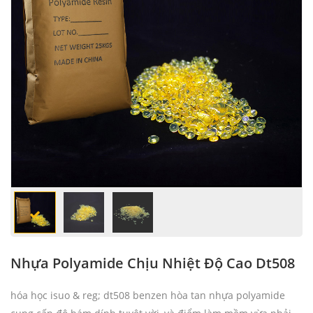
Nhựa Polyamide Chịu Nhiệt Độ Cao Dt508
hóa học isuo & reg; dt508 benzen hòa tan nhựa polyamide