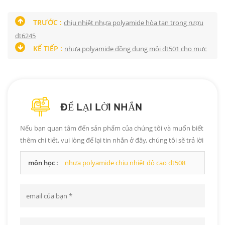
TRƯỚC :
chịu nhiệt nhựa polyamide hòa tan trong rượu
dt6245
KẾ TIẾP :
nhựa polyamide đồng dung môi dt501 cho mực
ĐỂ LẠI LỜI NHẮN
Nếu bạn quan tâm đến sản phẩm của chúng tôi và muốn biết
thêm chi tiết, vui lòng để lại tin nhắn ở đây, chúng tôi sẽ trả lời
bạn ngay khi có thể.
môn học :
nhựa polyamide chịu nhiệt độ cao dt508