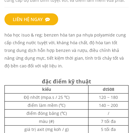
cung cấp độ bám dính tuyệt vời, và điểm làm mềm vừa phải.
LIÊN HỆ NGAY
hóa học isuo & reg;
benzen hòa tan pa
nhựa polyamide cung
cấp
chống nước tuyệt vời, kháng hóa chất, độ hòa tan tốt
trong dung dịch hỗn hợp benzen và rượu, điều chỉnh khả
năng ứng dụng mực, tiết kiệm thời gian, tính trôi chảy tốt và
độ bền cao đối với vật liệu in.
đặc điểm kỹ thuật
kiểu
dt508
Độ nhớt (mpa.s / 25 ℃)
120 ~ 180
điểm làm mềm (℃)
140 ~ 200
điểm đóng băng (℃)
/
màu (#)
7 tối đa
giá trị axit (mg koh / g)
5 tối đa