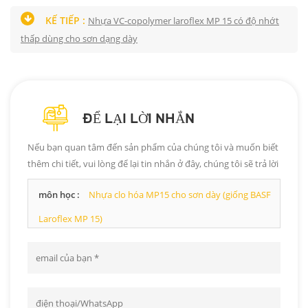
KẾ TIẾP :
Nhựa VC-copolymer laroflex MP 15 có độ nhớt
thấp dùng cho sơn dạng dày
ĐỂ LẠI LỜI NHẮN
Nếu bạn quan tâm đến sản phẩm của chúng tôi và muốn biết
thêm chi tiết, vui lòng để lại tin nhắn ở đây, chúng tôi sẽ trả lời
bạn ngay khi có thể.
môn học :
Nhựa clo hóa MP15 cho sơn dày (giống BASF
Laroflex MP 15)