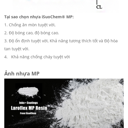
Tại sao chọn nhựa iSuoChem® MP:
1. Chống ăn mòn tuyệt vời,
2. Độ bóng cao, độ bóng cao.
3. Độ ổn định tuyệt vời, Khả năng tương thích tốt và Độ hòa
tan tuyệt vời.
4.
Khả năng chống cháy tuyệt vời
Ảnh nhựa MP