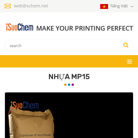
web@schem.net
Tiếng Việt
NHỰA MP15