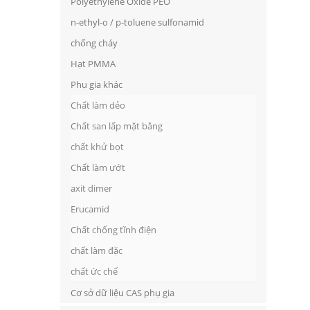
Polyethylene Oxide PEO
n-ethyl-o / p-toluene sulfonamid
chống cháy
Hạt PMMA
Phụ gia khác
Chất làm dẻo
Chất san lấp mặt bằng
chất khử bọt
Chất làm ướt
axit dimer
Erucamid
Chất chống tĩnh điện
chất làm đặc
chất ức chế
Cơ sở dữ liệu CAS phụ gia