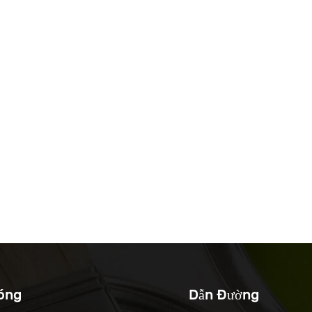
óng
Dẫn Đường