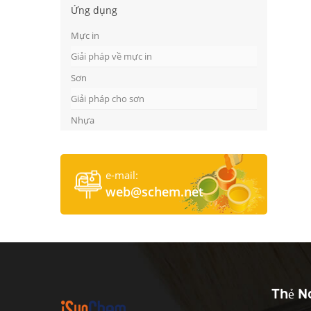
Ứng dụng
Mực in
Giải pháp về mực in
Sơn
Giải pháp cho sơn
Nhựa
e-mail:
web@schem.net
Thẻ N