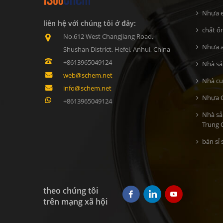
Nhựa e
liên hệ với chúng tôi ở đây:
chất ổn
No.612 West Changjiang Road,
Nhựa a
Shushan District, Hefei, Anhui, China
+8613965049124
Nhà sả
web@schem.net
Nhà cu
info@schem.net
Nhựa C
+8613965049124
Nhà sả
Trung 
bán sỉ 
theo chúng tôi
trên mạng xã hội