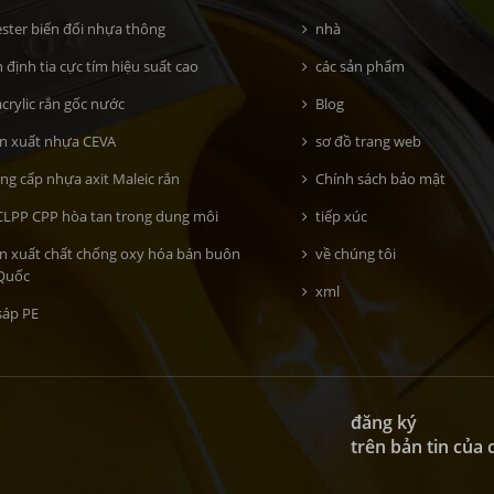
ster biến đổi nhựa thông
nhà
 định tia cực tím hiệu suất cao
các sản phẩm
crylic rắn gốc nước
Blog
n xuất nhựa CEVA
sơ đồ trang web
ng cấp nhựa axit Maleic rắn
Chính sách bảo mật
LPP CPP hòa tan trong dung môi
tiếp xúc
n xuất chất chống oxy hóa bán buôn
về chúng tôi
Quốc
xml
sáp PE
đăng ký
trên bản tin của 