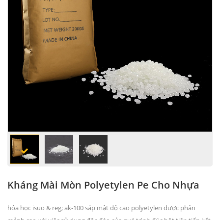
Kháng Mài Mòn Polyetylen Pe Cho Nhựa
hóa học isuo & reg; ak-100
sáp mật độ cao polyetylen
được phân