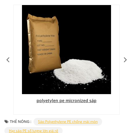
polyetylen pe micronized sáp
THẺ NÓNG :
Sáp Polyethylene PE chống mài mòn
Hạt sáp PE số lượng lớn giá rẻ