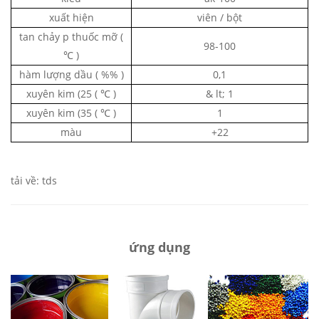
xuất hiện
viên / bột
tan chảy
p
thuốc mỡ (
98-100
℃
)
hàm lượng dầu
(
%%
)
0,1
xuyên kim (25
(
℃
)
& lt;
1
xuyên kim (35
(
℃
)
1
màu
+22
tải về: tds
ứng dụng