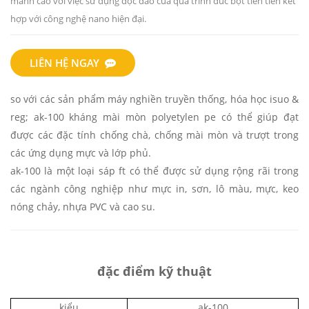
mảnh cao với việc sử dụng độc đáo của quá trình đúc bột tiên tiến kết
hợp với công nghệ nano hiện đại.
LIÊN HỆ NGAY
so với các sản phẩm máy nghiền truyền thống,
hóa học isuo &
reg; ak-100
kháng mài mòn polyetylen pe
có thể giúp đạt
được các đặc tính chống chà, chống mài mòn và trượt trong
các ứng dụng mực và lớp phủ.
ak-100 là một loại sáp ft có thể được sử dụng rộng rãi trong
các ngành công nghiệp như mực in, sơn, lô màu, mực, keo
nóng chảy, nhựa PVC và cao su.
đặc điểm kỹ thuật
kiểu
ak-100