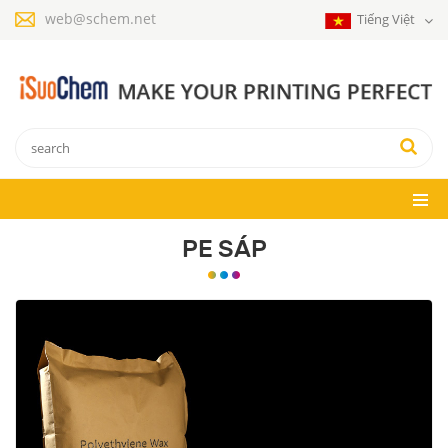
web@schem.net
Tiếng Việt
PE SÁP