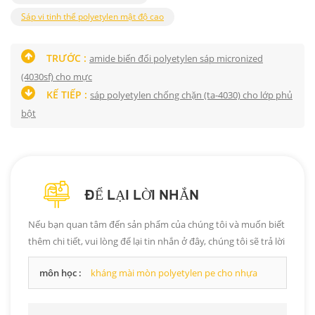
Sáp vi tinh thể polyetylen mật độ cao
TRƯỚC :
amide biến đổi polyetylen sáp micronized
(4030sf) cho mực
KẾ TIẾP :
sáp polyetylen chống chặn (ta-4030) cho lớp phủ
bột
ĐỂ LẠI LỜI NHẮN
Nếu bạn quan tâm đến sản phẩm của chúng tôi và muốn biết
thêm chi tiết, vui lòng để lại tin nhắn ở đây, chúng tôi sẽ trả lời
bạn ngay khi có thể.
môn học :
kháng mài mòn polyetylen pe cho nhựa